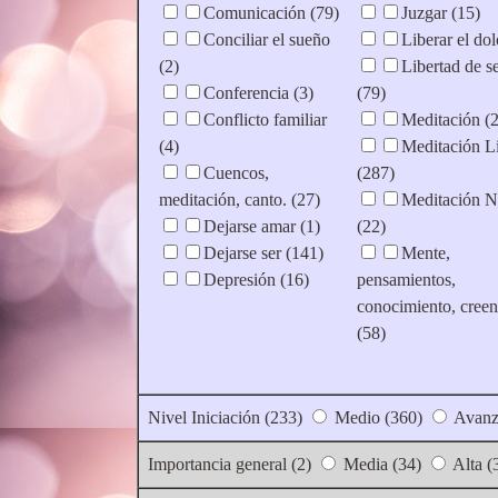
Comunicación (79)
Juzgar (15)
Conciliar el sueño
Liberar el dol
(2)
Libertad de s
Conferencia (3)
(79)
Conflicto familiar
Meditación (
(4)
Meditación L
Cuencos,
(287)
meditación, canto. (27)
Meditación N
Dejarse amar (1)
(22)
Dejarse ser (141)
Mente,
Depresión (16)
pensamientos,
conocimiento, creen
(58)
Nivel Iniciación (233)
Medio (360)
Avanz
Importancia general (2)
Media (34)
Alta (