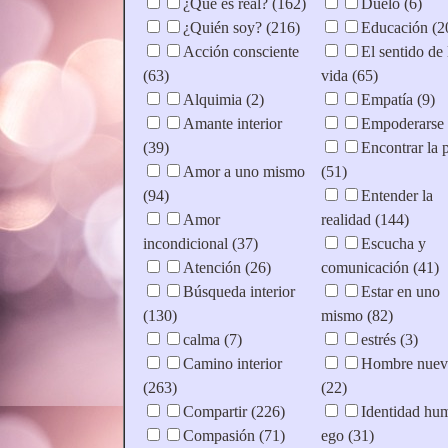
¿Qué es real? (162)
Duelo (6)
¿Quién soy? (216)
Educación (2
Acción consciente
El sentido de 
(63)
vida (65)
Alquimia (2)
Empatía (9)
Amante interior
Empoderarse 
(39)
Encontrar la 
Amor a uno mismo
(51)
(94)
Entender la
Amor
realidad (144)
incondicional (37)
Escucha y
Atención (26)
comunicación (41)
Búsqueda interior
Estar en uno
(130)
mismo (82)
calma (7)
estrés (3)
Camino interior
Hombre nuev
(263)
(22)
Compartir (226)
Identidad hu
Compasión (71)
ego (31)